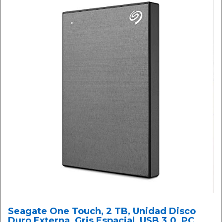
Seagate One Touch, 2 TB, Unidad Disco
Duro Externa, Gris Espacial, USB 3.0, PC,