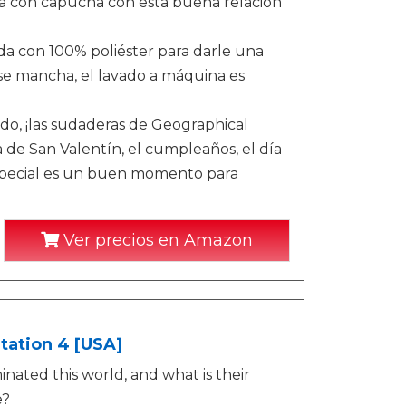
 con capucha con esta buena relación
ada con 100% poliéster para darle una
 se mancha, el lavado a máquina es
ido, ¡las sudaderas de Geographical
 de San Valentín, el cumpleaños, el día
 especial es un buen momento para
Ver precios en Amazon
tation 4 [USA]
ated this world, and what is their
e?