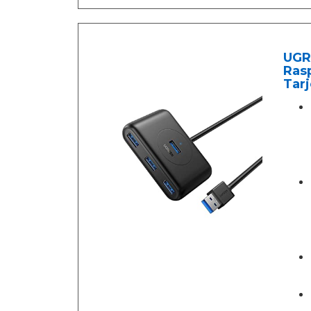
UGRE
Rasp
Tarj