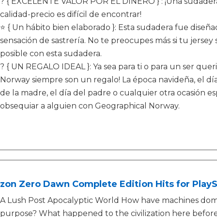
? { EXCELENTE VALOR POR EL DINERO } : ¡Una sudadera
calidad-precio es difícil de encontrar!
⭐ { Un hábito bien elaborado }: Esta sudadera fue diseñ
sensación de sastrería. No te preocupes más si tu jersey
posible con esta sudadera.
? { UN REGALO IDEAL }: Ya sea para ti o para un ser quer
Norway siempre son un regalo! La época navideña, el día
de la madre, el día del padre o cualquier otra ocasión
obsequiar a alguien con Geographical Norway.
zon Zero Dawn Complete Edition Hits for PlayS
A Lush Post Apocalyptic World How have machines domin
purpose? What happened to the civilization here befor