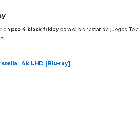
ay
or en
psp 4 black friday
para el bienestar de juegos. Te
os.
rstellar 4k UHD [Blu-ray]