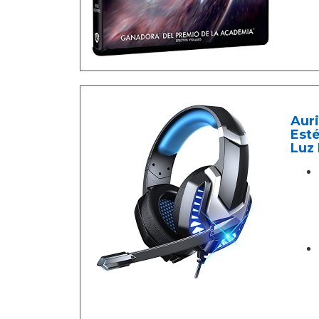
Aur
Est
Luz