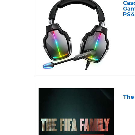
Casc
Gam
PS4,
The 