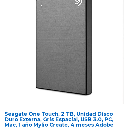
Seagate One Touch, 2 TB, Unidad Disco
Duro Externa, Gris Espacial, USB 3.0, PC,
Mac, 1 año Mylio Create, 4 meses Adobe