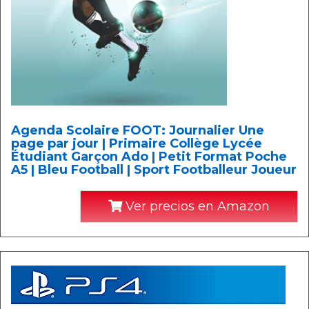
Agenda Scolaire FOOT: Journalier Une
page par jour | Primaire Collège Lycée
Étudiant Garçon Ado | Petit Format Poche
A5 | Bleu Football | Sport Footballeur Joueur
Ver precios en Amazon