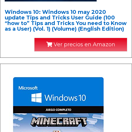
Windows 10: Windows 10 may 2020
update Tips and Tricks User Guide (100
“how to” Tips and Tricks You need to Know
as a User) (Vol. 1) (Volume) (English Edition)
Ver precios en Amazon