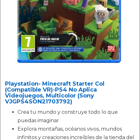
Playstation- Minecraft Starter Col
(Compatible VR)-PS4 No Aplica
Videojuegos, Multicolor (Sony
VJGPS4SON21703792)
Crea tu mundo y construye todo lo que
puedas imaginar
Explora montañas, océanos vivos, mundos
infinitos y creaciones increíbles de la tienda del