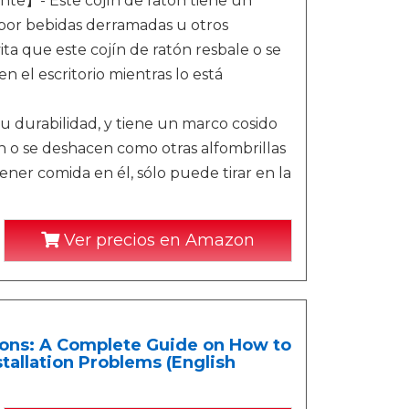
te】- Este cojín de ratón tiene un
​por bebidas derramadas u otros
ita que este cojín de ratón resbale o se
 el escritorio mientras lo está
durabilidad, y tiene un marco cosido
n o se deshacen como otras alfombrillas
ner comida en él, sólo puede tirar en la
Ver precios en Amazon
ons: A Complete Guide on How to
allation Problems (English