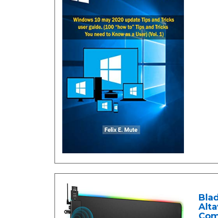
Blad
Alta
Com