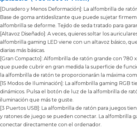
[Duradero y Menos Deformación]: La alfombrilla de rató
Base de goma antideslizante que puede sujetar firmement
alfombrilla se deforme. Tejido de seda tratado para gar
[Altavoz Diseñado]: A veces, quieres soltar los auriculare
alfombrilla gaming LED viene con un altavoz básico, qu
diarias más básicas.
[Gran Compacto]: Alfombrilla de ratón grande con 780 x 
que puede cubrir en gran medida la superficie de funcio
la alfombrilla de ratón te proporcionarán la máxima co
[15 Modos de Iluminación]: La alfombrilla gaming RGB ti
dinámicos. Pulsa el botón de luz de la alfombrilla de ra
iluminación que más te guste.
[3 Puertos USB]: La alfombrilla de ratón para juegos tie
y ratones de juego se pueden conectar. La alfombrilla
conectar directamente con el ordenador.