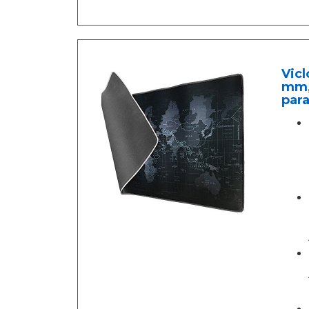
Vic
mm,
par