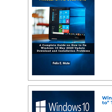
Win
to” 