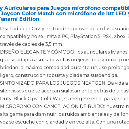
ly Auriculares para Juegos micrófono compatib
 Joycon Color Match con micrófono de luz LED 
Tanami Edition
Diseñado por Orzly en Londres pensando en los usuario
compatible y no se limita a PC, PlayStation 5, PS4, Xbox, 
través de cables de 3,5 mm
DISEÑO ELEGANTE Y CÓMODO: los auriculares livianos 
que se adapta a su cabeza. Las orejeras de espuma gruesa
brindan la máxima comodidad durante un uso prolonga
ligero, construcción robusta y diadema suspendida.
SINTONIZADO PARA LOS JUEGOS NEXTGEN: Da vida a tu
silenciosos que se acercan sigilosamente detrás de ti has
Duty: Black Ops - Cold War, sumérgete en el paisaje son
MICRÓFONO CON CANCELACIÓN DE RUIDO: nuestro micró
alta gama para disminuir los ruidos ambientales y de fo
voz se escuche con claridad y en voz alta. Con una rotac