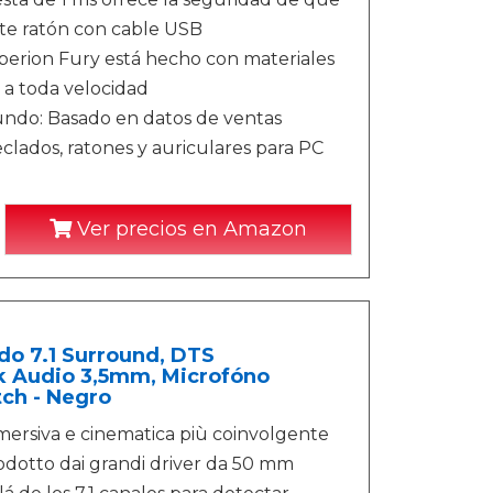
ste ratón con cable USB
perion Fury está hecho con materiales
r a toda velocidad
undo: Basado en datos de ventas
clados, ratones y auriculares para PC
Ver precios en Amazon
do 7.1 Surround, DTS
k Audio 3,5mm, Microfóno
ch - Negro
mersiva e cinematica più coinvolgente
rodotto dai grandi driver da 50 mm