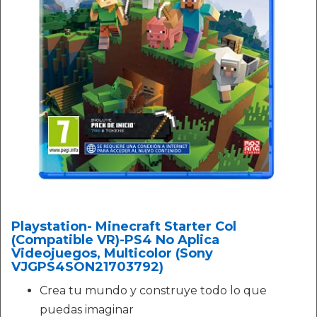
Playstation- Minecraft Starter Col
(Compatible VR)-PS4 No Aplica
Videojuegos, Multicolor (Sony
VJGPS4SON21703792)
Crea tu mundo y construye todo lo que
puedas imaginar