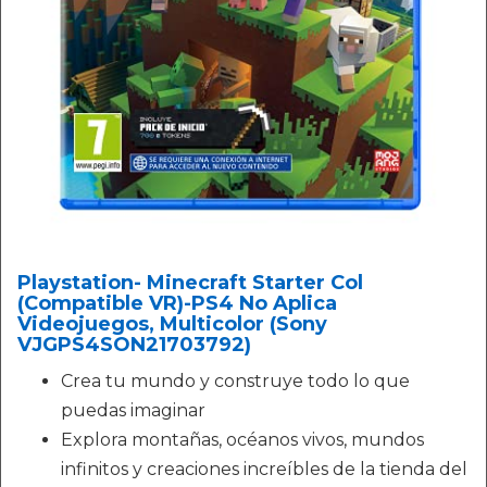
Playstation- Minecraft Starter Col
(Compatible VR)-PS4 No Aplica
Videojuegos, Multicolor (Sony
VJGPS4SON21703792)
Crea tu mundo y construye todo lo que
puedas imaginar
Explora montañas, océanos vivos, mundos
infinitos y creaciones increíbles de la tienda del