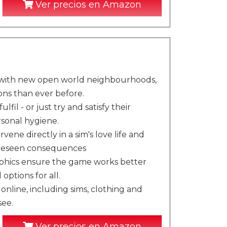
Ver precios en Amazon
, with new open world neighbourhoods,
ons than ever before.
fil - or just try and satisfy their
rsonal hygiene.
e directly in a sim's love life and
oreseen consequences
aphics ensure the game works better
options for all.
nline, including sims, clothing and
see.
Ver precios en Amazon