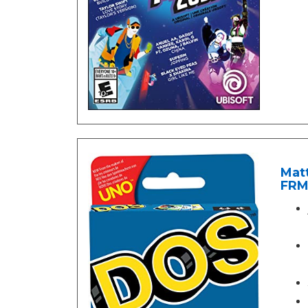
Mat
FRM