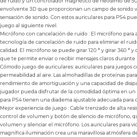
de ruido y un controlador magnético de neodimio de 50 
envolvente 3D que proporcionan un campo de sonido viv
sensación de sonido. Con estos auriculares para PS4 pue
juego al siguiente nivel.
Micrófono con cancelación de ruido : El micrófono para au
tecnología de cancelación de ruido para eliminar el ruid
calidad. El micrófono se puede girar 120 ° y girar 360 ° y 
que te permite enviar o recibir mensajes claros durante 
Cómodo juego de auriculares: auriculares para juegos
permeabilidad al aire. Las almohadillas de proteínas par
rendimiento de amortiguación y una capacidad de disipac
jugador pueda disfrutar de la comodidad óptima en un l
para PS4 tienen una diadema ajustable adecuada para c
Mejor experiencia de juego : Cable trenzado de alta res
control de volumen y botón de silencio de micrófono, qu
volumen y silenciar el micrófono. Los auriculares para 
magnífica iluminación crea una maravillosa atmósfera d