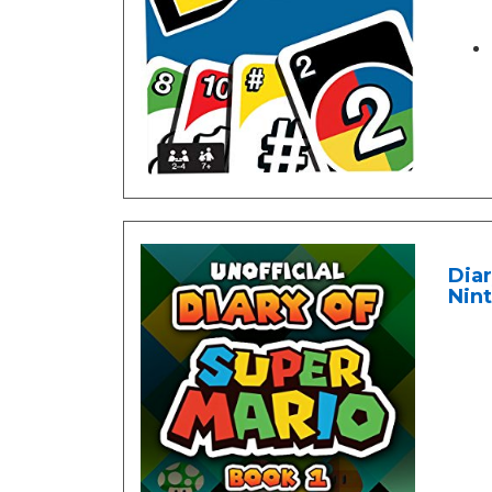
Diar
Nint