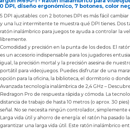
rgon M690-1 - Ratón inalámbrico para videojue
 DPI, diseño ergonómico, 7 botones, color ne
5 DPI ajustables: con 2 botones DPI es más fácil cambi
y una luz intermitente te muestra qué DPI tienes. Dos ta
ratón inalámbrico para juegos te ayuda a controlar la vel
libremente.
Comodidad y precisión en la punta de los dedos. El rat
es un accesorio indispensable para los jugadores entusi
igual, la precisión mortal y la precisión asesina de nuestr
portátil para videojuegos. Puedes disfrutar de una maravi
opción para la oficina, la biblioteca, el dormitorio o dond
Avanzada tecnología inalámbrica de 2,4 GHz – Descubre 
Redragon Pro de respuesta rápida y cómoda. La tecnolo
distancia de trabajo de hasta 10 metros (o aprox. 30 pies
señal. No se necesita ningún controlador, simplemente 
Larga vida útil y ahorro de energía: el ratón ha pasado l
garantizar una larga vida útil. Este ratón inalámbrico 