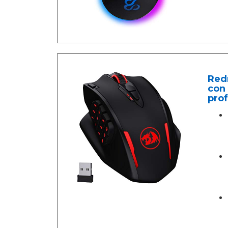
Redr
con 
pro