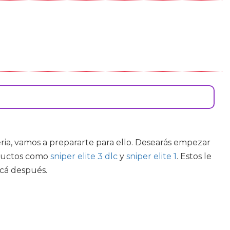
teria, vamos a prepararte para ello. Desearás empezar
roductos como
sniper elite 3 dlc
y
sniper elite 1
. Estos le
acá después.