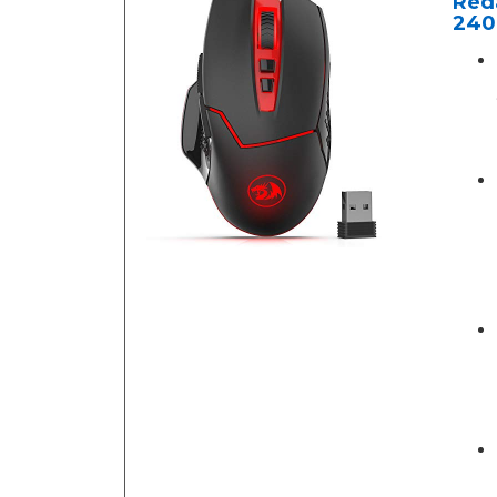
Reda
2400