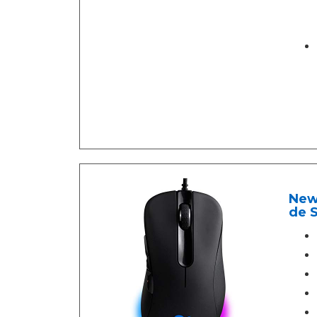
News
de S