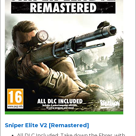
Sniper Elite V2 [Remastered]
All DLC Included: Take down the Fhrer, with