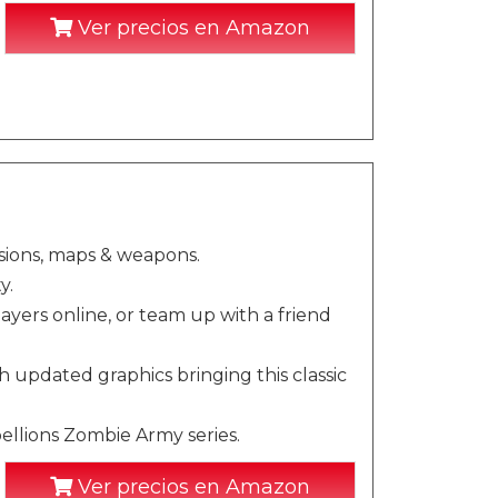
Ver precios en Amazon
ssions, maps & weapons.
y.
ayers online, or team up with a friend
h updated graphics bringing this classic
ellions Zombie Army series.
Ver precios en Amazon