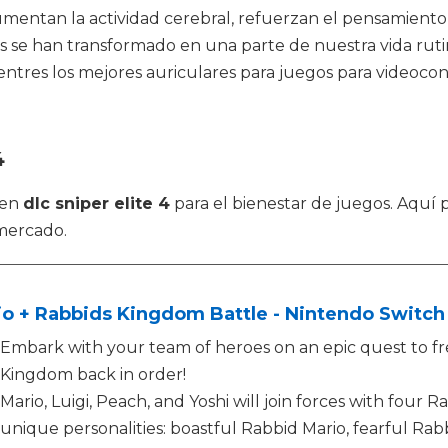
mentan la actividad cerebral, refuerzan el pensamiento 
as se han transformado en una parte de nuestra vida ruti
uentres los mejores auriculares para juegos para videoco
4
 en
dlc sniper elite 4
para el bienestar de juegos. Aquí 
mercado.
o + Rabbids Kingdom Battle - Nintendo Switch 
Embark with your team of heroes on an epic quest to f
Kingdom back in order!
Mario, Luigi, Peach, and Yoshi will join forces with four 
unique personalities: boastful Rabbid Mario, fearful Rabb