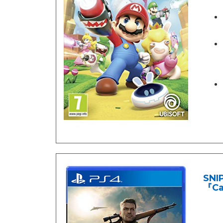
SNI
『Ca