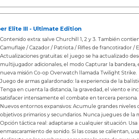
er Elite III - Ultimate Edition
Contenido extra: salve Churchill 1, 2 y 3. También conti
Camuflaje / Cazador / Patriota / Rifles de francotirador / E
Actualizaciones gratuitas: el juego se ha actualizado d
multijugador adicionales, el modo Capturar la bandera, 
nueva misión Co-op Overwatch llamada Twilight Strike.
Juego de armas galardonado: la experiencia de la balístic
Tenga en cuenta la distancia, la gravedad, el viento e in
satisfacer intensamente el combate en tercera persona.
Nuevos entornos expansivos: Acumule grandes niveles d
objetivos primarios y secundarios. Nunca juegues de la
Opción táctica real: adaptarse a cualquier situación. Usa s
enmascaramiento de sonido. Si las cosas se calientan, u