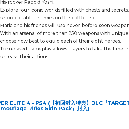
his-rocker Rabbid Yoshi.
Explore four iconic worlds filled with chests and secrets
unpredictable enemies on the battlefield.
Mario and his friends will use never-before-seen weapon
With an arsenal of more than 250 weapons with unique stat
choose how best to equip each of their eight heroes.
Turn-based gameplay allows players to take the time th
unleash their actions.
PER ELITE 4 - PS4 (【初回封入特典】DLC『TARGET:F
mouflage Rifles Skin Pack』封入)