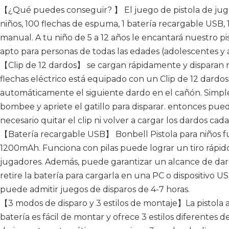
【¿Qué puedes conseguir? 】 El juego de pistola de jugue
niños, 100 flechas de espuma, 1 batería recargable USB,
manual. A tu niño de 5 a 12 años le encantará nuestro p
apto para personas de todas las edades (adolescentes y 
【Clip de 12 dardos】 se cargan rápidamente y disparan r
flechas eléctrico está equipado con un Clip de 12 dardo
automáticamente el siguiente dardo en el cañón. Simplem
bombee y apriete el gatillo para disparar. entonces pued
necesario quitar el clip ni volver a cargar los dardos cad
【Batería recargable USB】 Bonbell Pistola para niños fu
1200mAh. Funciona con pilas puede lograr un tiro rápido
jugadores. Además, puede garantizar un alcance de da
retire la batería para cargarla en una PC o dispositivo 
puede admitir juegos de disparos de 4-7 horas.
【3 modos de disparo y 3 estilos de montaje】La pistola 
batería es fácil de montar y ofrece 3 estilos diferentes d