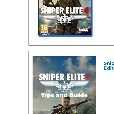
Snip
Edit