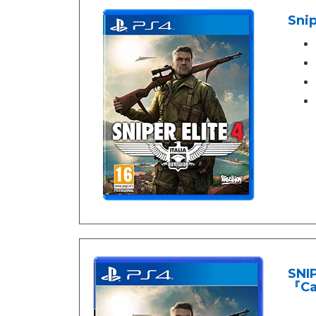
Snip
SNI
『Ca