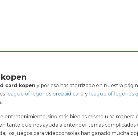
d kopen
id card kopen
y por eso has aterrizado en nuestra págin
res
league of legends prepaid card
y
league of legends g
.
e entretenimiento, sino más bien asimismo una manera de
en tanto que nos ayuda a entender temas complicados e
écada, los juegos para videoconsolas han ganado mucha p