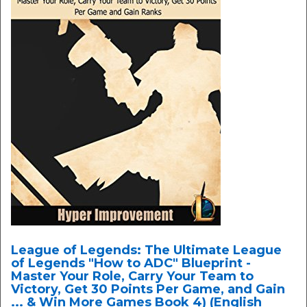
League of Legends: The Ultimate League
of Legends "How to ADC" Blueprint -
Master Your Role, Carry Your Team to
Victory, Get 30 Points Per Game, and Gain
... & Win More Games Book 4) (English