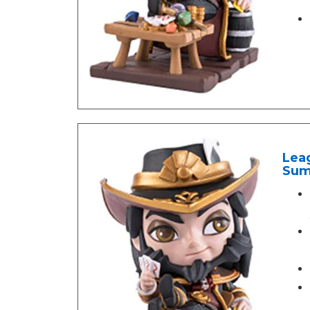
Leag
Sum