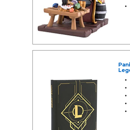
Pan
Leg