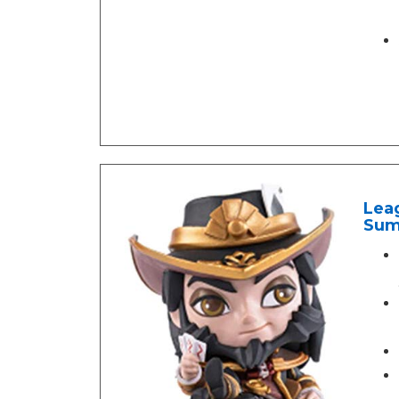
Leag
Sum