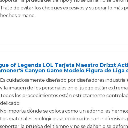
soportar la prueba del tiempo y no se dañan o se defor
Trate de evitar los choques excesivos y superar lo más 
hechos a mano.
ue of Legends LOL Tarjeta Maestro Drizzt Act
moner'S Canyon Game Modelo Figura de Liga 
Es cuidadosamente diseñado por diseñadores industriales 
y la imagen de los personajes en el juego están extre
Todos los procedimientos están estrictamente controla
delicado.
No importa dónde se coloca como un adorno, es hermoso 
Los materiales ecológicos seleccionados son inofensivo
soportar la prueba del tiempo y no se dañan o se defor