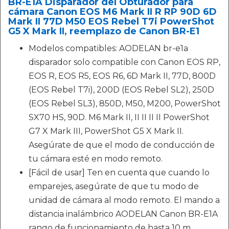
BR-E1A Disparador del Obturador para
cámara Canon EOS M6 Mark II R RP 90D 6D
Mark II 77D M50 EOS Rebel T7i PowerShot
G5 X Mark II, reemplazo de Canon BR-E1
Modelos compatibles: AODELAN br-e1a
disparador solo compatible con Canon EOS RP,
EOS R, EOS R5, EOS R6, 6D Mark II, 77D, 800D
(EOS Rebel T7i), 200D (EOS Rebel SL2), 250D
(EOS Rebel SL3), 850D, M50, M200, PowerShot
SX70 HS, 90D. M6 Mark II, II II II II PowerShot
G7 X Mark III, PowerShot G5 X Mark II.
Asegúrate de que el modo de conducción de
tu cámara esté en modo remoto.
[Fácil de usar] Ten en cuenta que cuando lo
emparejes, asegúrate de que tu modo de
unidad de cámara al modo remoto. El mando a
distancia inalámbrico AODELAN Canon BR-E1A
rango de funcionamiento de hasta 10 m,