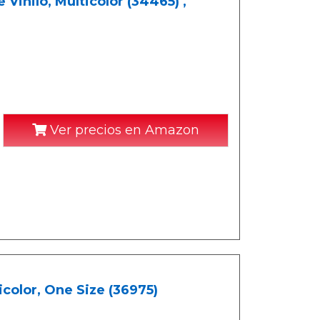
Vinilo, Multicolor (34465) ,
Ver precios en Amazon
icolor, One Size (36975)