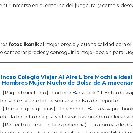
sentir inmerso en el entorno del juego, tal y como si de
tres
fotos ikonik
al mejor precio y buena calidad para el
de comparar precios y conseguir la mejor opción para jue
noso Colegio Viajar Al Aire Libre Mochila Idea
a Hombres Mujer Mucho de Bolsa de Almacenam
【Paquete incluido】 Fortnite Backpack * 1. Bolsa de viaje
bolsa de viaje de fin de semana, bolsas de deporte.
【Toma lo que quieras】 The School Bags easy put books, 
etc., la botella de agua y el paraguas pueden colocarse en
【Perfecto utilizando la experiencia】 Las correas de dise
hombro, y el cojín con material de alta permeabilidad n