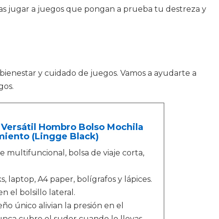
seas jugar a juegos que pongan a prueba tu destreza y
 bienestar y cuidado de juegos. Vamos a ayudarte a
gos.
l Versátil Hombro Bolso Mochila
iento (Lingge Black)
 multifuncional, bolsa de viaje corta,
laptop, A4 paper, bolígrafos y lápices.
 el bolsillo lateral.
ño único alivian la presión en el
unca cubre el sudor cuando lo llevas