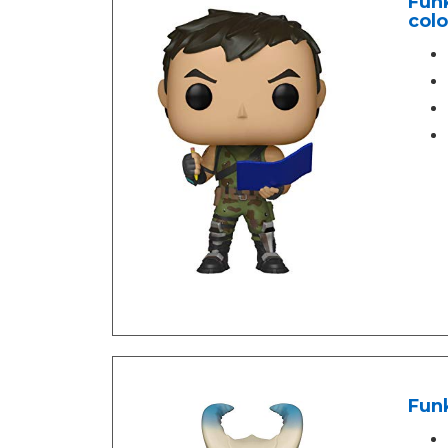
Funk
colo
Funk