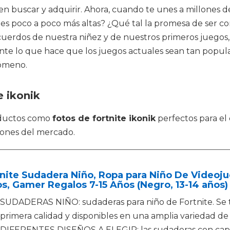
en buscar y adquirir. Ahora, cuando te unes a millones 
nes poco a poco más altas? ¿Qué tal la promesa de ser co
dos de nuestra niñez y de nuestros primeros juegos, que
e lo que hace que los juegos actuales sean tan popular
nómeno.
e ikonik
oductos como
fotos de fortnite ikonik
perfectos para el
iones del mercado.
nite Sudadera Niño, Ropa para Niño De Videoj
s, Gamer Regalos 7-15 Años (Negro, 13-14 años)
SUDADERAS NIÑO: sudaderas para niño de Fortnite. Se t
primera calidad y disponibles en una amplia variedad de t
DIFERENTES DISEÑOS A ELEGIR: las sudaderas con capuc