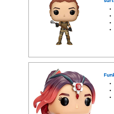
surt
Funk