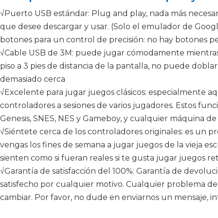
√Puerto USB estándar: Plug and play, nada más necesa
que desee descargar y usar. (Solo el emulador de Goog
botones para un control de precisión: no hay botones p
√Cable USB de 3M: puede jugar cómodamente mientras e
piso a 3 pies de distancia de la pantalla, no puede doblar
demasiado cerca
√Excelente para jugar juegos clásicos: especialmente a
controladores a sesiones de varios jugadores. Estos func
Genesis, SNES, NES y Gameboy, y cualquier máquina de j
√Siéntete cerca de los controladores originales: es un p
vengas los fines de semana a jugar juegos de la vieja esc
sienten como si fueran reales si te gusta jugar juegos ret
√Garantía de satisfacción del 100%: Garantía de devoluc
satisfecho por cualquier motivo. Cualquier problema de
cambiar. Por favor, no dude en enviarnos un mensaje, i