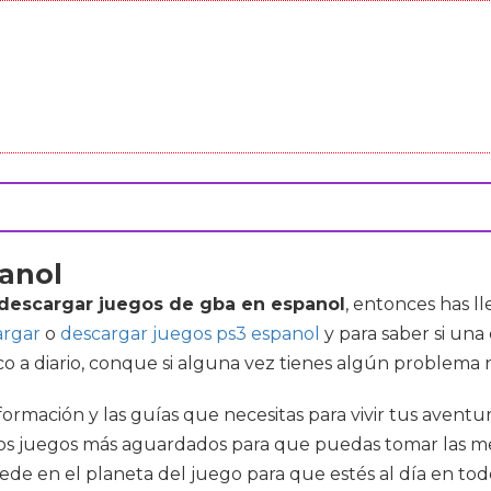
anol
descargar juegos de gba en espanol
, entonces has l
argar
o
descargar juegos ps3 espanol
y para saber si una
 a diario, conque si alguna vez tienes algún problema 
información y las guías que necesitas para vivir tus aven
i los juegos más aguardados para que puedas tomar las m
cede en el planeta del juego para que estés al día en to