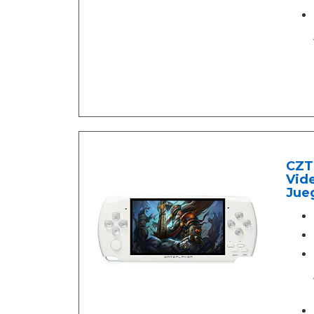
CZT 
Vide
Jue