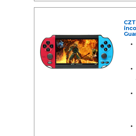
CZT
inc
Guar