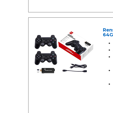
Ren
64G