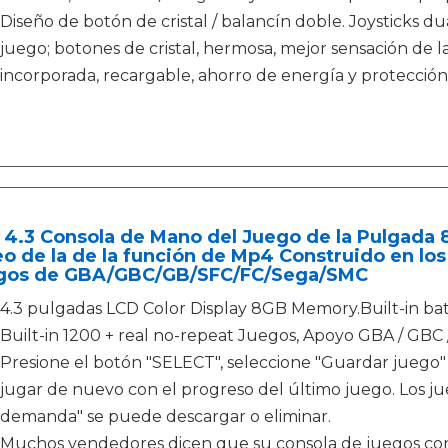
Diseño de botón de cristal / balancín doble. Joysticks du
juego; botones de cristal, hermosa, mejor sensación de la
incorporada, recargable, ahorro de energía y protecció
4.3 Consola de Mano del Juego de la Pulgada 
o de la de la función de Mp4 Construido en lo
gos de GBA/GBC/GB/SFC/FC/Sega/SMC
4.3 pulgadas LCD Color Display 8GB Memory.Built-in bate
Built-in 1200 + real no-repeat Juegos, Apoyo GBA / GBC 
Presione el botón "SELECT", seleccione "Guardar juego"
jugar de nuevo con el progreso del último juego. Los ju
demanda" se puede descargar o eliminar.
Muchos vendedores dicen que su consola de juegos const