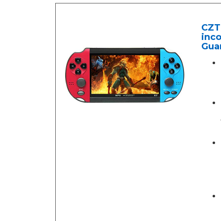
CZT
inc
Guar