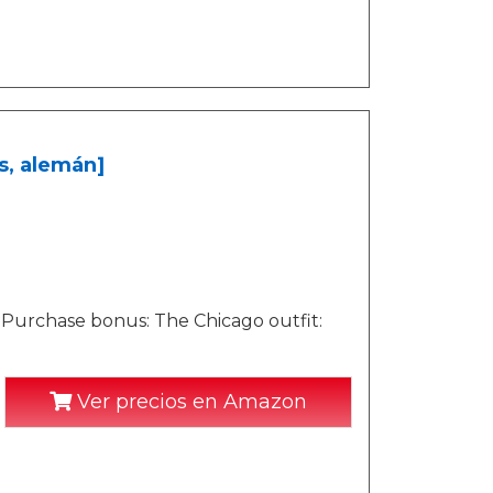
és, alemán]
re-Purchase bonus: The Chicago outfit:
Ver precios en Amazon