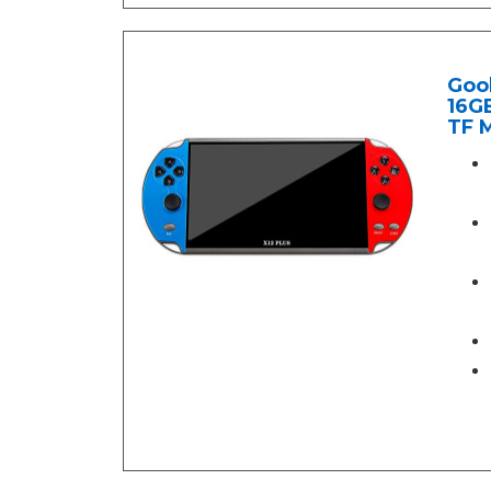
Goo
16GB
TF 