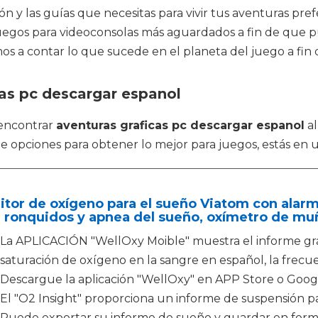
ón y las guías que necesitas para vivir tus aventuras pre
 juegos para videoconsolas más aguardados a fin de que 
amos a contar lo que sucede en el planeta del juego a fi
cas pc descargar espanol
 encontrar
aventuras graficas pc descargar espanol
al
de opciones para obtener lo mejor para juegos, estás en 
tor de oxígeno para el sueño Viatom con alarm
 ronquidos y apnea del sueño, oxímetro de mu
La APLICACIÓN "WellOxy Moible" muestra el informe gráf
saturación de oxígeno en la sangre en español, la frecu
Descargue la aplicación "WellOxy" en APP Store o Googl
El "O2 Insight" proporciona un informe de suspensión 
Puede exportar su informe de sueño y guardar en forma