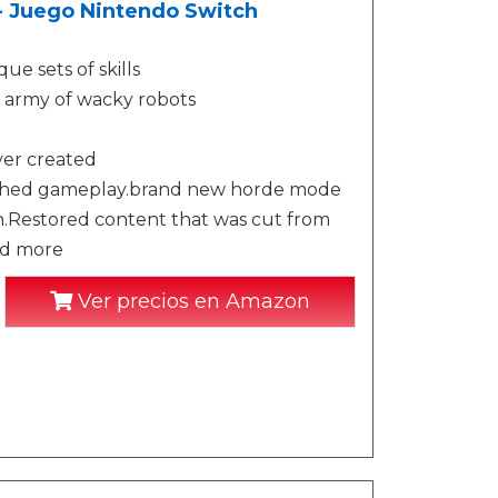
- Juego Nintendo Switch
e sets of skills
is army of wacky robots
ver created
olished gameplay.brand new horde mode
en.Restored content that was cut from
nd more
Ver precios en Amazon