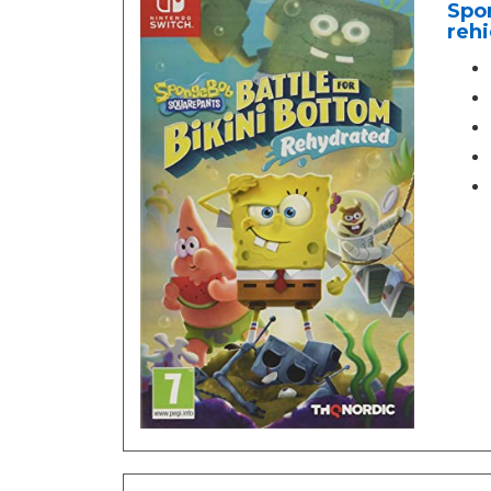
Spo
reh