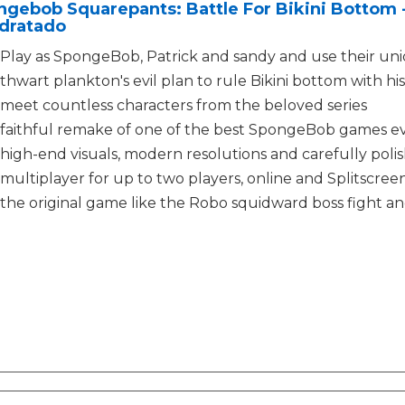
ngebob Squarepants: Battle For Bikini Bottom 
idratado
Play as SpongeBob, Patrick and sandy and use their uniqu
thwart plankton's evil plan to rule Bikini bottom with h
meet countless characters from the beloved series
faithful remake of one of the best SpongeBob games e
high-end visuals, modern resolutions and carefully p
multiplayer for up to two players, online and Splitscre
the original game like the Robo squidward boss fight a