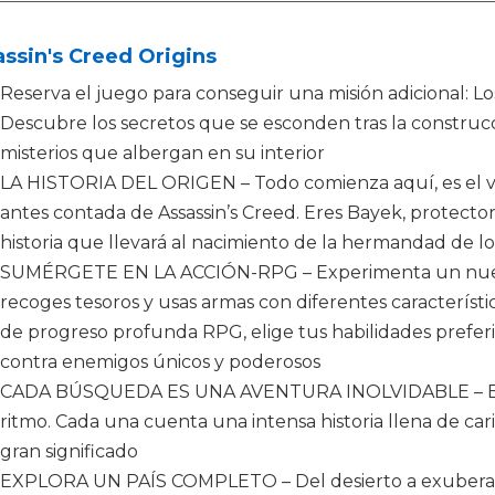
ssin's Creed Origins
Reserva el juego para conseguir una misión adicional: Lo
Descubre los secretos que se esconden tras la construcci
misterios que albergan en su interior
LA HISTORIA DEL ORIGEN – Todo comienza aquí, es el ver
antes contada de Assassin’s Creed. Eres Bayek, protecto
historia que llevará al nacimiento de la hermandad de lo
SUMÉRGETE EN LA ACCIÓN-RPG – Experimenta un nuev
recoges tesoros y usas armas con diferentes característi
de progreso profunda RPG, elige tus habilidades preferi
contra enemigos únicos y poderosos
CADA BÚSQUEDA ES UNA AVENTURA INOLVIDABLE – Elige
ritmo. Cada una cuenta una intensa historia llena de car
gran significado
EXPLORA UN PAÍS COMPLETO – Del desierto a exuberant