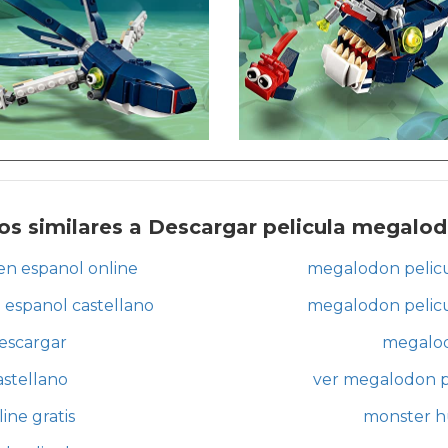
os similares a Descargar pelicula megalo
en espanol online
megalodon pelicu
espanol castellano
megalodon pelicu
escargar
megalod
stellano
ver megalodon p
ine gratis
monster h