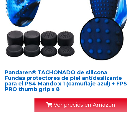
Pandaren® TACHONADO de silicona
Fundas protectores de piel antideslizante
para el PS4 Mando x 1 (camuflaje azul) + FPS
PRO thumb grip x 8
Ver precios en Amazon