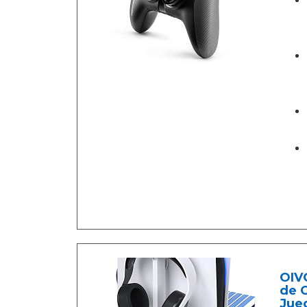
OIVO
de C
Jue