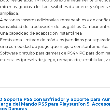
Botones de acción y módulos extremadamente precisos 
mínimos, gracias a los tact switches duraderos y súper se
ampliada.
4 botones traseros adicionales, remapeables y de config
sensibilidad de la activación de los gatillos. Cambiar entr
una capacidad de adaptación instantánea.
Ecosistema ilimitado de módulos (vendidos por separado)
una comodidad de juego que mejora constantemente.
Software gratuito para gamers de PS4 y PC para dominar 
esenciales (presets de juego, remapeado, sensibilidad, vib
 Soporte PS5 con Enfriador y Soporte para Auri
arga del Mando PS5 para Playstation 5, Accesor
gos Ranuras