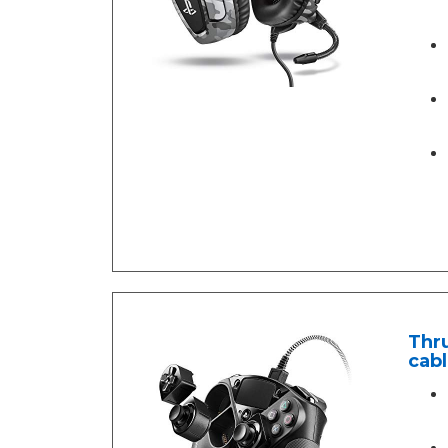
Thru
cabl