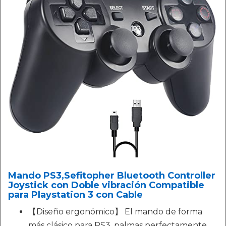
Mando PS3,Sefitopher Bluetooth Controller
Joystick con Doble vibración Compatible
para Playstation 3 con Cable
【Diseño ergonómico】 El mando de forma
más clásico para PS3, palmas perfectamente