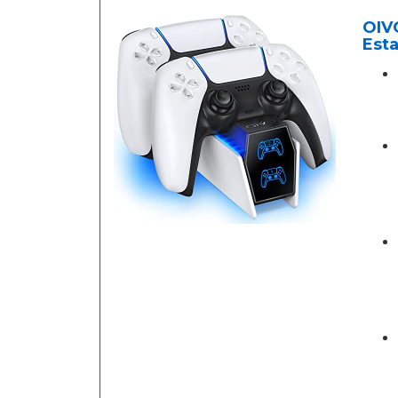
OIVO
Est