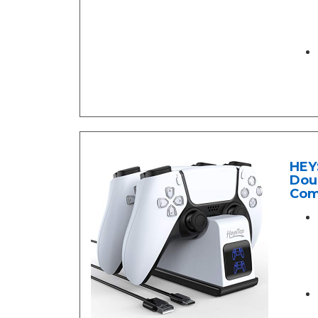
HEY
Doub
Com