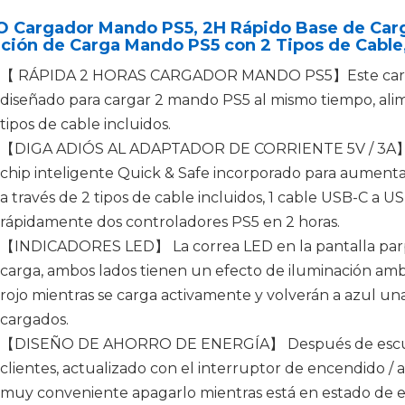
 Cargador Mando PS5, 2H Rápido Base de Carga
ación de Carga Mando PS5 con 2 Tipos de Cable
【 RÁPIDA 2 HORAS CARGADOR MANDO PS5】Este carga
diseñado para cargar 2 mando PS5 al mismo tiempo, alim
tipos de cable incluidos.
【DIGA ADIÓS AL ADAPTADOR DE CORRIENTE 5V / 3A】Est
chip inteligente Quick & Safe incorporado para aumentar
a través de 2 tipos de cable incluidos, 1 cable USB-C a US
rápidamente dos controladores PS5 en 2 horas.
【INDICADORES LED】 La correa LED en la pantalla parp
carga, ambos lados tienen un efecto de iluminación ambi
rojo mientras se carga activamente y volverán a azul 
cargados.
【DISEÑO DE AHORRO DE ENERGÍA】 Después de escucha
clientes, actualizado con el interruptor de encendido /
muy conveniente apagarlo mientras está en estado de e