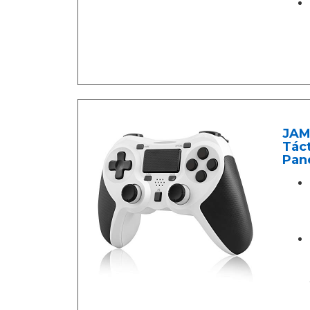
JAM
Táct
Pane