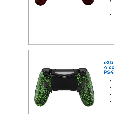
eXt
4 c
PS4