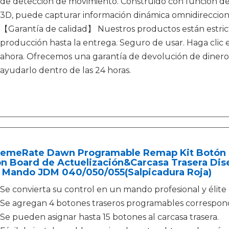
de detección de movimiento. Construido con función de
3D, puede capturar información dinámica omnidireccion
【Garantía de calidad】 Nuestros productos están estri
producción hasta la entrega. Seguro de usar. Haga clic e
ahora. Ofrecemos una garantía de devolución de dinero 
ayudarlo dentro de las 24 horas.
remeRate Dawn Programable Remap Kit Botón d
on Board de Actuelización&Carcasa Trasera Di
 Mando JDM 040/050/055(Salpicadura Roja)
Se convierta su control en un mando profesional y élite
Se agregan 4 botones traseros programables correspon
Se pueden asignar hasta 15 botones al carcasa trasera.