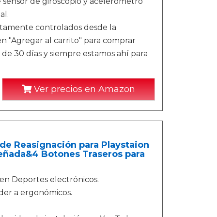
 sensor de giroscopio y acelerómetro
al.
ctamente controlados desde la
n "Agregar al carrito" para comprar
de 30 días y siempre estamos ahí para
Ver precios en Amazon
e Reasignación para Playstaion
señada&4 Botones Traseros para
 en Deportes electrónicos.
der a ergonómicos.