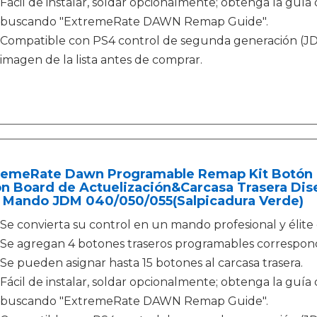
Fácil de instalar, soldar opcionalmente; obtenga la guí
buscando "ExtremeRate DAWN Remap Guide".
Compatible con PS4 control de segunda generación (JD
imagen de la lista antes de comprar.
remeRate Dawn Programable Remap Kit Botón d
on Board de Actuelización&Carcasa Trasera Di
 Mando JDM 040/050/055(Salpicadura Verde)
Se convierta su control en un mando profesional y élite
Se agregan 4 botones traseros programables correspon
Se pueden asignar hasta 15 botones al carcasa trasera.
Fácil de instalar, soldar opcionalmente; obtenga la guí
buscando "ExtremeRate DAWN Remap Guide".