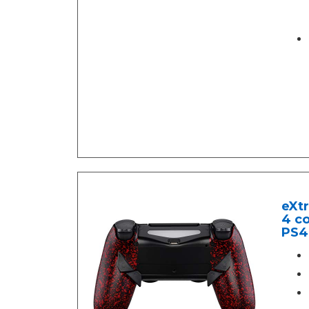
eXt
4 c
PS4