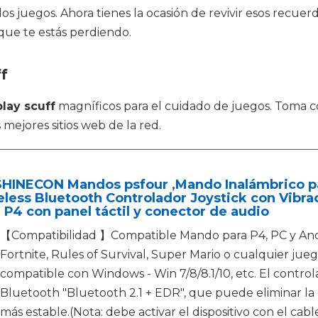
 juegos. Ahora tienes la ocasión de revivir esos recuerdo
que te estás perdiendo.
f
lay scuff
magníficos para el cuidado de juegos. Toma c
mejores sitios web de la red.
SHINECON Mandos psfour ,Mando Inalámbrico p
eless Bluetooth Controlador Joystick con Vibr
 P4 con panel táctil y conector de audio
【Compatibilidad 】Compatible Mando para P4, PC y And
Fortnite, Rules of Survival, Super Mario o cualquier ju
compatible con Windows - Win 7/8/8.1/10, etc. El control
Bluetooth "Bluetooth 2.1 + EDR", que puede eliminar l
más estable.(Nota: debe activar el dispositivo con el ca