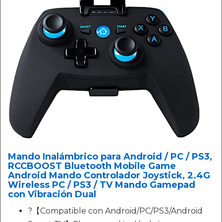
Mando Inalámbrico para Android / PC / PS3,
RCCBOOST Bluetooth Mobile Game
Android Mando Controlador Joystick, 2.4G
Wireless PC / PS3 / TV Mando Gamepad
con Vibración Dual
?【Compatible con Android/PC/PS3/Android