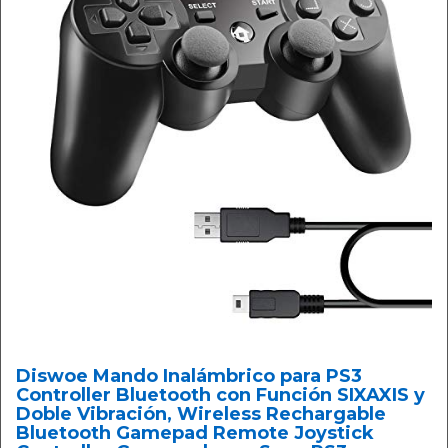
Diswoe Mando Inalámbrico para PS3
Controller Bluetooth con Función SIXAXIS y
Doble Vibración, Wireless Rechargable
Bluetooth Gamepad Remote Joystick