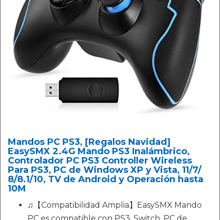
Mandos PC PS3, [Regalos Navidad]
EasySMX 2.4G Mando PS3 Inalámbrico,
Controlador PC PS3 Controller Wireless
Para PS3, PC de Windows XP y Vista, 11/7/
8/8.1/10, TV de Android y Operación hasta
10M
♫【Compatibilidad Amplia】EasySMX Mando
PC es compatible con PS3, Switch, PC de