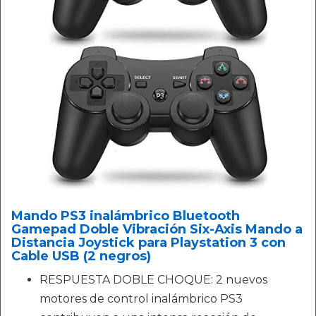
Mando PS3 inalámbrico Bluetooth
Gamepad Doble Vibración Six-Axis Mando a
Distancia Joystick para Playstation 3 con
Cable USB (2 negros)
RESPUESTA DOBLE CHOQUE: 2 nuevos
motores de control inalámbrico PS3