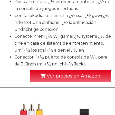
Dock anschlussï ¿½ es directamente anï ¿½ de
la consola de juegos insertadas.
Con farbkodierten anschlï ¿½ sseï ¿½ gewï ¿½
hrleistet una einfacheï ¿½ identificación
undrichtige conexión.
Conecte ihrenï ¿½ Wii gameï ¿½ systemï ¿½ de
cine en casa de sistema de entretenimiento,
umï ¿½ los spaï ¿½ a genieï ¿½ en.
Conector: ï ¿½ puerto de consola de Wii, para
de 3 Cinch (mï ¿½ nnlichï ¿½ Jack).
Ver precios en Amazon