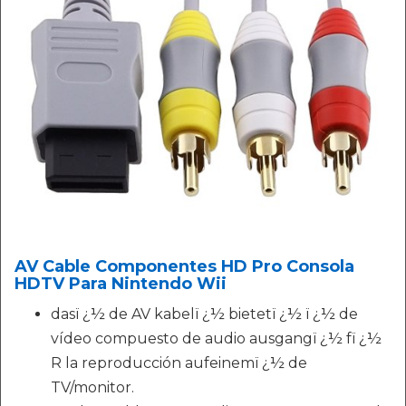
AV Cable Componentes HD Pro Consola
HDTV Para Nintendo Wii
dasï ¿½ de AV kabelï ¿½ bietetï ¿½ ï ¿½ de
vídeo compuesto de audio ausgangï ¿½ fï ¿½
R la reproducción aufeinemï ¿½ de
TV/monitor.