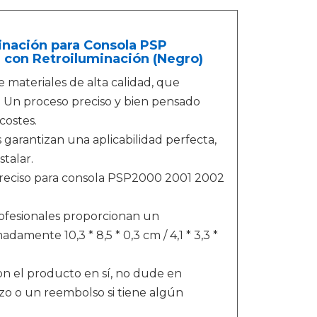
nación para Consola PSP
con Retroiluminación (Negro)
ateriales de alta calidad, que
. Un proceso preciso y bien pensado
costes.
 garantizan una aplicabilidad perfecta,
stalar.
reciso para consola PSP2000 2001 2002
ofesionales proporcionan un
amente 10,3 * 8,5 * 0,3 cm / 4,1 * 3,3 *
on el producto en sí, no dude en
o o un reembolso si tiene algún