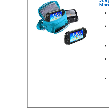
Jueg
Mani