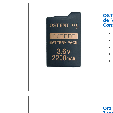
OST
de i
Con
Orzl