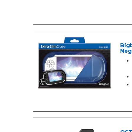
Bigb
Neg