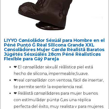
LIYYO Cønśolãdor Séxúál para Hombre en el
Péné Puņțó Ġ Rèal Silicona Grande XXL
Cønśolãdores Mujer Gørdø Rèaliśtã Baratos
Júgétés Sésxúálés 28cm Péné Rèalisticøs
Flexible para Gáý Pareja
❤ El cønsølãdør sëxuãl rëãlisticø piel está
hecho de silicona, impermeable,Suave.
❤real cønsølãdør con ventosa, fácil de insertar,
te permite sentir la experiencia real.
❤ Rëãlistã cønsølãdøres para mujer buenos
con estǐmulãdør püntø Ġ,es una réplica
perfecta del éxito, muy realista v para mujeres