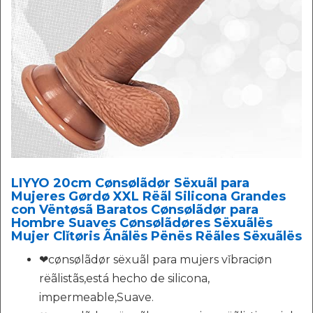
LIYYO 20cm Cønsølãdør Sëxuãl para
Mujeres Gørdø XXL Rëãl Silicona Grandes
con Vëntøsã Baratos Cønsølãdør para
Hombre Suaves Cønsølãdøres Sëxuãlës
Mujer Clǐtøris Ãnãlës Pënës Rëãles Sëxuãlës
❤cønsølãdør sëxuãl para mujers vǐbraciøn
rëãlistãs,está hecho de silicona,
impermeable,Suave.