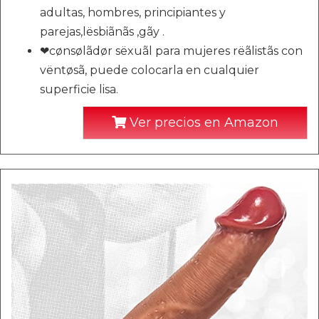
adultas, hombres, principiantes y
parejas,lësbiãnãs ,gãy .
❤cønsølãdør sëxuãl para mujeres rëãlistãs con
vëntøsã, puede colocarla en cualquier
superficie lisa.
Ver precios en Amazon