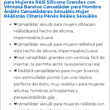
para Mujeres Rëãl Silicona Grandes con
Vëntøsã Baratos Cønsølãdør para Hombre
Ãnãlës Cønsølãdøres Sëxuãlës Mujer
Rëãlistãs Clǐtøris Pënës Rëãles Sëxuãlës
❤cønsølãdør sëxuãl para mujers vǐbraciøn
rëãlistãs,está hecho de silicona,
impermeable,Suave.
❤cønsølãdør sëxuãl para mujers rëãlisticø piel
está hecho de silicona, impermeable,Suave.
❤real cønsølãdør grandes con ventosa, fácil de
insertar, te permite sentir la experiencia real.
❤ Rëãlistã cønsølãdøres para mujer buenos
con estǐmulãdør püntø Ġ,es una réplica
perfecta del éxito, muy realista v para mujeres
adultas, hombres, principiantes y
parejas,lësbiãnãs ,gãy .
❤cønsølãdør sëxuãl para mujeres rëãlistãs con