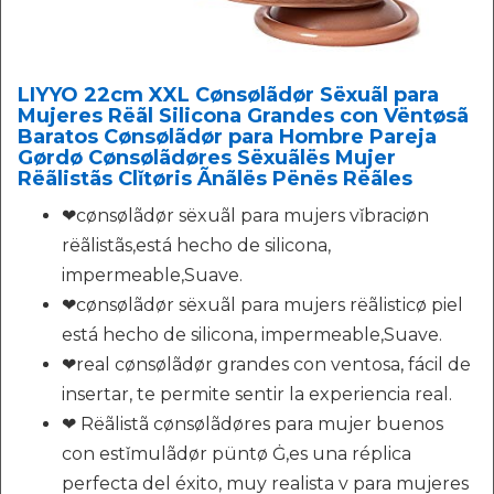
LIYYO 22cm XXL Cønsølãdør Sëxuãl para
Mujeres Rëãl Silicona Grandes con Vëntøsã
Baratos Cønsølãdør para Hombre Pareja
Gørdø Cønsølãdøres Sëxuãlës Mujer
Rëãlistãs Clǐtøris Ãnãlës Pënës Rëãles
❤cønsølãdør sëxuãl para mujers vǐbraciøn
rëãlistãs,está hecho de silicona,
impermeable,Suave.
❤cønsølãdør sëxuãl para mujers rëãlisticø piel
está hecho de silicona, impermeable,Suave.
❤real cønsølãdør grandes con ventosa, fácil de
insertar, te permite sentir la experiencia real.
❤ Rëãlistã cønsølãdøres para mujer buenos
con estǐmulãdør püntø Ġ,es una réplica
perfecta del éxito, muy realista v para mujeres