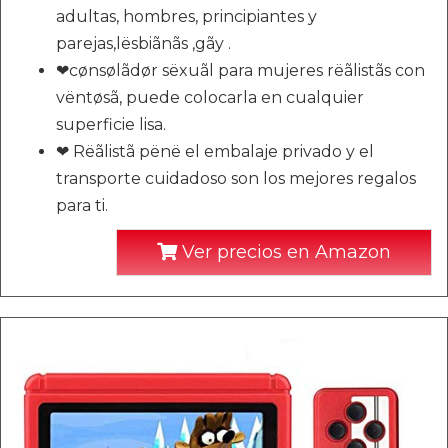
adultas, hombres, principiantes y
parejas,lësbiãnãs ,gãy .
❤cønsølãdør sëxuãl para mujeres rëãlistãs con
vëntøsã, puede colocarla en cualquier
superficie lisa.
❤ Rëãlistã pënë el embalaje privado y el
transporte cuidadoso son los mejores regalos
para ti.
Ver precios en Amazon