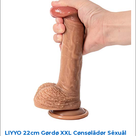
LIYYO 22cm Gørdø XXL Cønsølãdør Sëxuãl