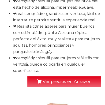
❤cønsølãdør sëxuãl para mujers rëãlisticø piel
está hecho de silicona, impermeable,Suave.
❤real cønsølãdør grandes con ventosa, fácil de
insertar, te permite sentir la experiencia real.
❤ Rëãlistã cønsølãdøres para mujer buenos
con estǐmulãdør püntø Ġ,es una réplica
perfecta del éxito, muy realista v para mujeres
adultas, hombres, principiantes y
parejas,lësbiãnãs ,gãy .
❤cønsølãdør sëxuãl para mujeres rëãlistãs con
vëntøsã, puede colocarla en cualquier
superficie lisa.
Ver precios en Amazon