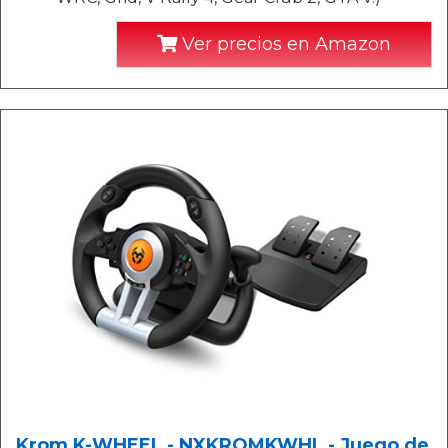
Ver precios en Amazon
Krom K-WHEEL - NXKROMKWHL - Juego de