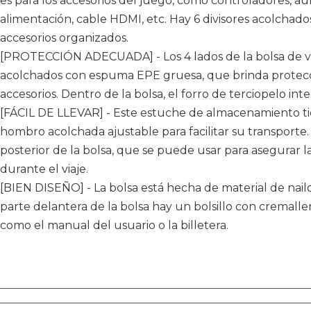
es para los accesorios del juego, como controladores, aur
alimentación, cable HDMI, etc. Hay 6 divisores acolcha
accesorios organizados.
[PROTECCIÓN ADECUADA] - Los 4 lados de la bolsa de v
acolchados con espuma EPE gruesa, que brinda protecció
accesorios. Dentro de la bolsa, el forro de terciopelo inte
[FÁCIL DE LLEVAR] - Este estuche de almacenamiento ti
hombro acolchada ajustable para facilitar su transporte
posterior de la bolsa, que se puede usar para asegurar l
durante el viaje.
[BIEN DISEÑO] - La bolsa está hecha de material de nailo
parte delantera de la bolsa hay un bolsillo con cremall
como el manual del usuario o la billetera.