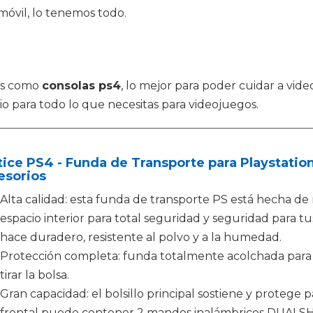
móvil, lo tenemos todo.
os como
consolas ps4
, lo mejor para poder cuidar a vi
io para todo lo que necesitas para videojuegos.
ice PS4 - Funda de Transporte para Playstation
esorios
Alta calidad: esta funda de transporte PS está hecha de 
espacio interior para total seguridad y seguridad para t
hace duradero, resistente al polvo y a la humedad.
Protección completa: funda totalmente acolchada para m
tirar la bolsa.
Gran capacidad: el bolsillo principal sostiene y protege p
frontal puede contener 2 mandos inalámbricos DUALSHO