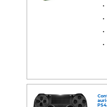
Cont
auri
PS4/