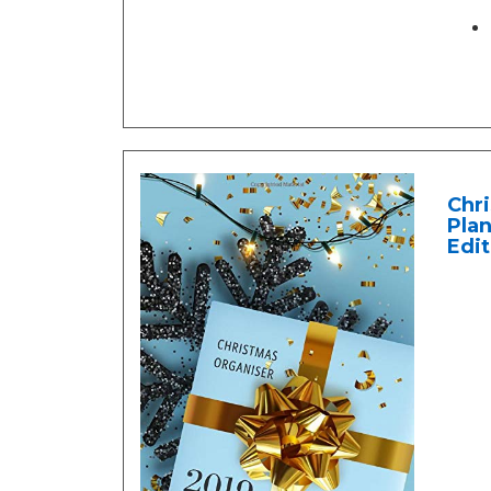
Chri
Plan
Edit