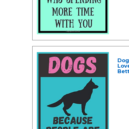
Dogs
Love
Bet