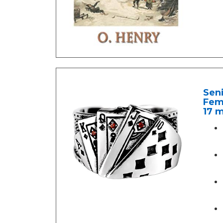
Seni
Feme
17 