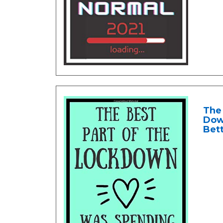
The
Down
Bet