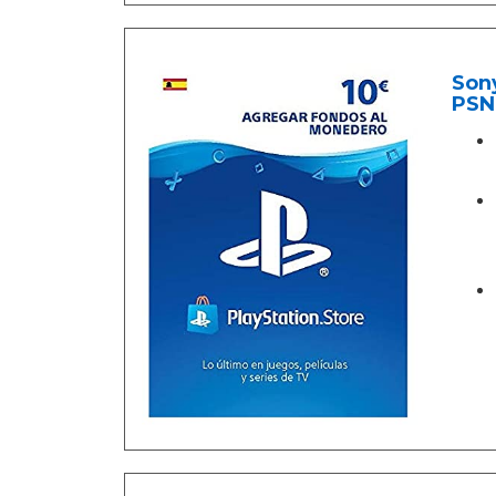
Sony
PSN