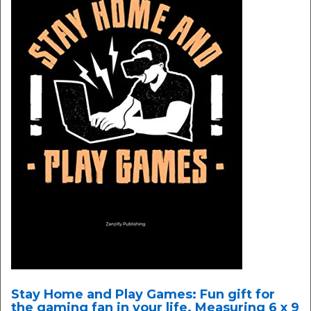
Stay Home and Play Games: Fun gift for
the gaming fan in your life. Measuring 6 x 9