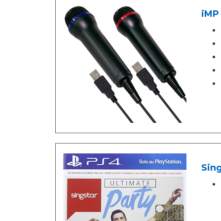
iMP
Sing