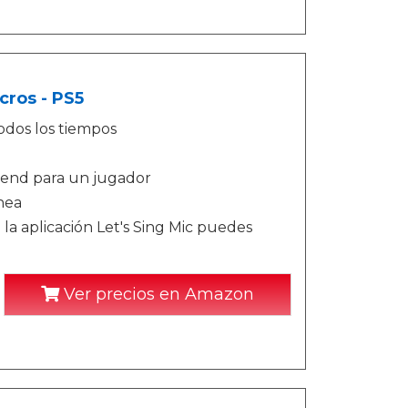
cros - PS5
todos los tiempos
end para un jugador
nea
a aplicación Let's Sing Mic puedes
Ver precios en Amazon