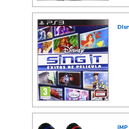
Disn
iMP