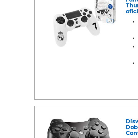
Thum
ofic
Disw
Dob
Cont