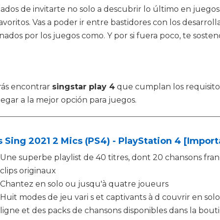
dos de invitarte no solo a descubrir lo último en juegos 
oritos. Vas a poder ir entre bastidores con los desarrolla
dos por los juegos como. Y por si fuera poco, te sostend
rás encontrar
singstar play 4
que cumplan los requisitos
legar a la mejor opción para juegos.
s Sing 2021 2 Mics (PS4) - PlayStation 4 [Impor
Une superbe playlist de 40 titres, dont 20 chansons franç
clips originaux
Chantez en solo ou jusqu'à quatre joueurs
Huit modes de jeu vari s et captivants à d couvrir en so
ligne et des packs de chansons disponibles dans la bout