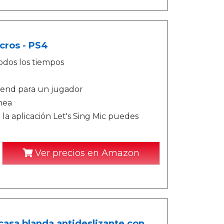
cros - PS4
todos los tiempos
end para un jugador
nea
a aplicación Let's Sing Mic puedes
Ver precios en Amazon
casa blanda antideslizante con