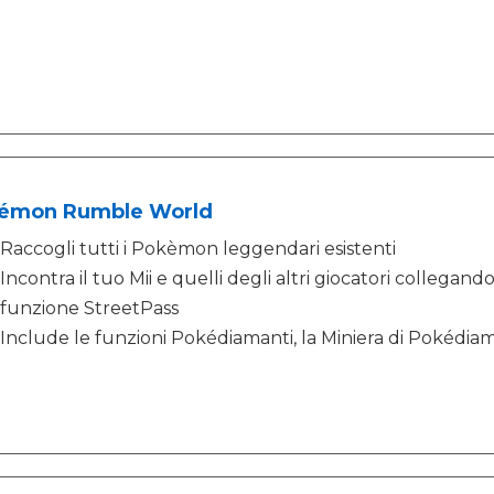
émon Rumble World
Raccogli tutti i Pokèmon leggendari esistenti
Incontra il tuo Mii e quelli degli altri giocatori collegand
funzione StreetPass
Include le funzioni Pokédiamanti, la Miniera di Pokédiam