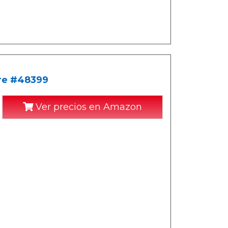
re #48399
Ver precios en Amazon