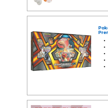
Poké
Pre