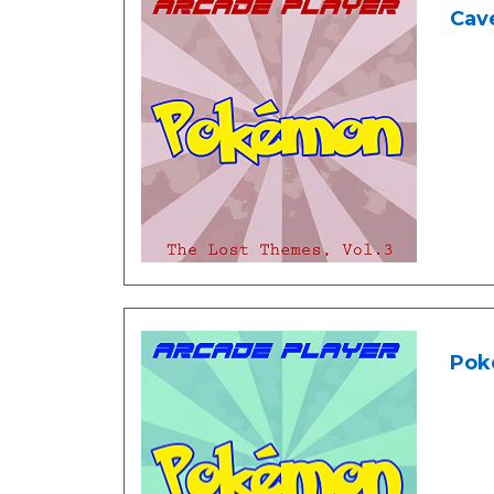
Cav
Pok