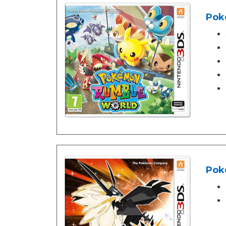
Pok
Pok