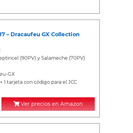
7 – Dracaufeu GX Collection
:
eptincel (90PV) y Salameche (70PV)
feu-GX
 1 tarjeta con código para el JCC
Ver precios en Amazon