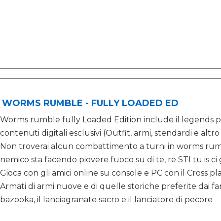
 WORMS RUMBLE - FULLY LOADED ED
Worms rumble fully Loaded Edition include il legends pa
contenuti digitali esclusivi (Outfit, armi, stendardi e altr
Non troverai alcun combattimento a turni in worms rumb
nemico sta facendo piovere fuoco su di te, re STI tu is ci g
Gioca con gli amici online su console e PC con il Cross pl
Armati di armi nuove e di quelle storiche preferite dai fan
bazooka, il lanciagranate sacro e il lanciatore di pecore