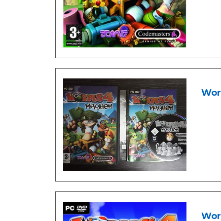
Wor
Wor